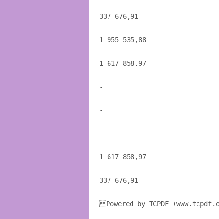
337 676,91
1 955 535,88
1 617 858,97
-
-
-
1 617 858,97
337 676,91
Powered by TCPDF (www.tcpdf.o