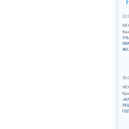
22.
МО 
Кра
УЧ
ПР
ЖЕ
30.
МО 
Кра
«Н
ПО
ОЗ