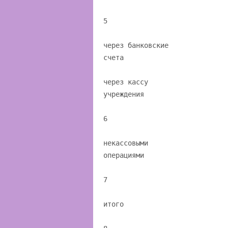
5
через банковские
счета
через кассу
учреждения
6
некассовыми
операциями
7
итого