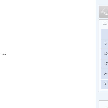
пн
3
10
ения
17
24
31