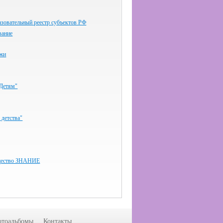
зовательный реестр субъектов РФ
вание
ёжи
-Детям"
 детства"
бщество ЗНАНИЕ
тоальбомы
Контакты