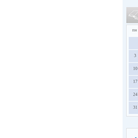
пн
3
10
17
24
31