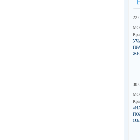
22.
МО 
Кра
УЧ
ПР
ЖЕ
30.
МО 
Кра
«Н
ПО
ОЗ