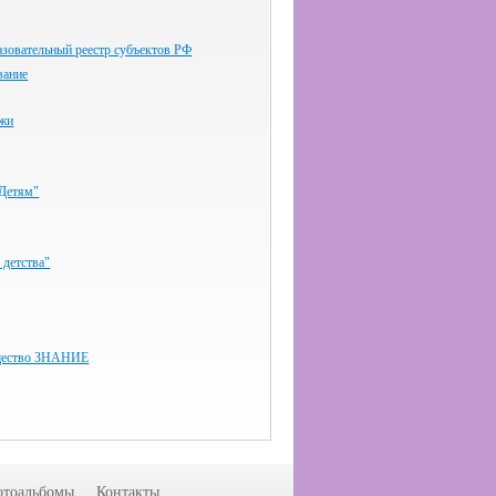
зовательный реестр субъектов РФ
вание
ёжи
-Детям"
 детства"
бщество ЗНАНИЕ
тоальбомы
Контакты