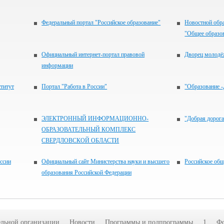
Федеральный портал "Российское образование"
Новостной обра
"Общее образо
Официальный интернет-портал правовой
Дворец молод
информации
титут
Портал "Работа в России"
"Образование 
ЭЛЕКТРОННЫЙ ИНФОРМАЦИОННО-
"Добрая дорога
ОБРАЗОВАТЕЛЬНЫЙ КОМПЛЕКС
СВЕРДЛОВСКОЙ ОБЛАСТИ
ссии
Официальный сайт Министерства науки и высшего
Российское о
образования Российской Федерации
ельной организации
Новости
Программы и подпрограммы
1
Фо