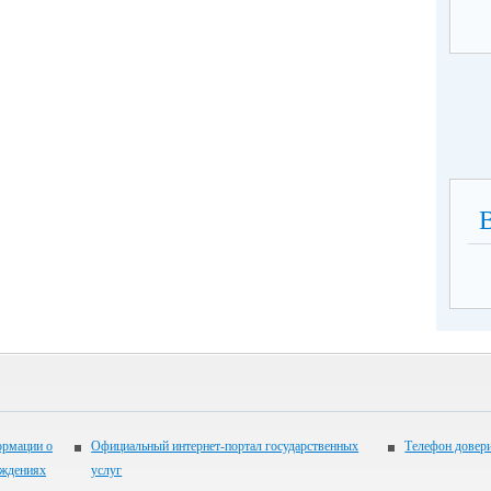
ормации о
Официальный интернет-портал государственных
Телефон довер
еждениях
услуг