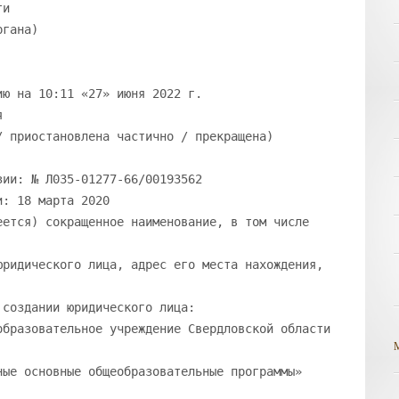
ти
ргана)
ию на 10:11 «27» июня 2022 г.
я
/ приостановлена частично / прекращена)
зии: № Л035-01277-66/00193562
и: 18 марта 2020
еется) сокращенное наименование, в том числе
юридического лица, адрес его места нахождения,
 создании юридического лица:
образовательное учреждение Свердловской области
ные основные общеобразовательные программы»