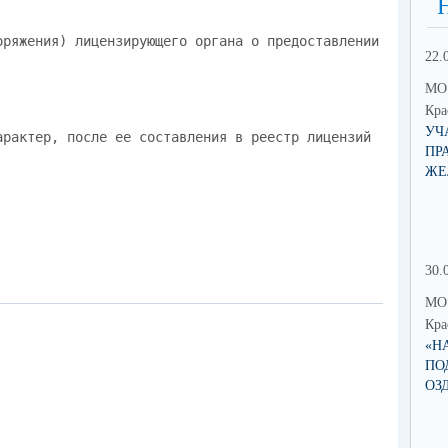
оряжения) лицензирующего органа о предоставлении
22.
МО 
Кра
УЧ
арактер, после ее составления в реестр лицензий
ПР
ЖЕ
30.
МО 
Кра
«Н
ПО
ОЗ