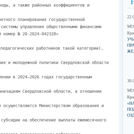
22.
МО 
Кра
УЧ
ПР
ЖЕ
30.
МО 
Кра
«Н
ПО
ОЗ