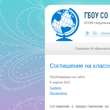
ГБОУ СО
623300 Свердловская
Напи
Сведения об образоват
Соглашение на классн
Опубликовано на сайте
8 апреля 2025
Скачать
Посмотреть
Соглашение о предоставлении из областного бюджета государственному бюджетному учреждению Свердловской области субсидии на обеспечение выплаты ежемесячного денежного вознаграждения за классное руководство педагогическим работникам государственных образовательных организаций Свердловской области, реализующих образовательные программы начального общего образования, образовательные программы основного общего образования, образовательные программы среднего общего образования, на условиях софинансирования из федерального бюджета Екатеринбург «1» февраля 2024 г. № 20-2024-042328 МИНИСТЕРСТВО ОБРАЗОВАНИЯ И МОЛОДЕЖНОЙ ПОЛИТИКИ СВЕРДЛОВСКОЙ ОБЛАСТИ, которому(ой) как получателю средств Свердловской области (далее - бюджет) доведены лимиты бюджетных обязательств на предоставление субсидии в соответствии с абзацем вторым пункта 1 статьи 78.1 Бюджетного кодекса Российской Федерации (Собрание законодательства Российской Федерации, 1998, N 31, ст. 3823; 2007, N 18, ст. 2117) (далее Субсидия), именуемый в дальнейшем "Учредитель", в лице Заместителя Министра образования и молодежной политики Свердловской области Серковой Ирины Андреевны, действующего на основании Доверенности Министра образования и молодежной политики Свердловской области от 13.12.2023 № 36, с одной стороны, и ГОСУДАРСТВЕННОЕ БЮДЖЕТНОЕ ОБЩЕОБРАЗОВАТЕЛЬНОЕ УЧРЕЖДЕНИЕ СВЕРДЛОВСКОЙ ОБЛАСТИ "КРАСНОУФИМСКАЯ ШКОЛА, РЕАЛИЗУЮЩАЯ АДАПТИРОВАННЫЕ ОСНОВНЫЕ ОБЩЕОБРАЗОВАТЕЛЬНЫЕ ПРОГРАММЫ", именуемое в дальнейшем «Учреждение», в лице Директора Янченко Оксаны Александровны, действующего на основании Распоряжения Правительства Свердловской области № 300-РП от24.07.2020г., с другой стороны, далее именуемые «Стороны», в соответствии с Бюджетным кодексом Российской Федерации, постановлением Правительства Свердловской области от 3 сентября 2020 г. № 620-ПП «О выплате ежемесячного денежного вознаграждения за классное руководство педагогическим работникам образовательных организаций, реализующих образовательные программы начального общего образования, образовательные программы основного общего образования, образовательные программы среднего общего образования, на условиях софинансирования из федерального бюджета», приказом Министерства образования и молодежной политики Свердловской области от 29.04.2022 № 423-Д «Об утверждении Порядка определения объема и условий предоставления государственным бюджетным и автономным учреждениям Свердловской области, в отношении которых функции и полномочия учредителя осуществляются Министерством образования и молодежной политики Свердловской области, субсидии на обеспечение выплаты ежемесячного денежного вознаграждения за классное руководство педагогическим работникам государственных образовательных организаций Свердловской области, реализующих образовательные программы начального общего образования, образовательные программы основного общего образования, образовательные программы среднего общего образования, на условиях софинансирования из федерального бюджета» (далее – Правила предоставления субсидии), заключили настоящее Соглашение (далее Соглашение) о нижеследующем. I. Предмет Соглашения 1.1. Предметом настоящего Соглашения является предоставление Учреждению из бюджета в 2024 году/2025 - 2026 годах Субсидии в целях, предусмотренных перечнем Субсидий согласно приложению № 1 к настоящему Соглашению, являющемуся неотъемлемой частью настоящего Соглашения (далее - Перечень Субсидий): 1.1.1. для достижения результата (выполнения мероприятия) - Доля педагогических работников образовательных организаций, получивших ежемесячное денежное вознаграждение за классное руководство (из расчета 5 тыс. рублей в месяц с учетом страховых взносов в государственные внебюджетные фонды, а также районных коэффициентов и процентных «Сформировано в подсистеме бюджетного планирования государственной интегрированной информационной системы управления общественными финансами «Электронный бюджет», системный номер № 20-2024-042328» надбавок в общей численности педагогиче