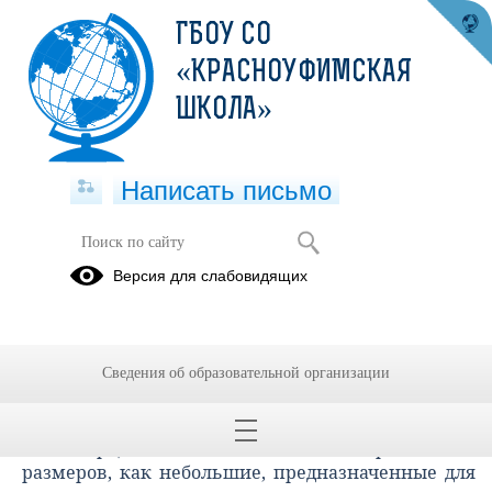
ГБОУ СО
«КРАСНОУФИМСКАЯ
ШКОЛА»
Написать письмо
ПЕРЦОВЫЙ БАЛЛОНЧИК
Версия для слабовидящих
ЭФФЕКТИВНОСТЬ И РИСКИ
ПРИМЕНЕНИЯ
17.06.2024
Сведения об образовательной организации
Перцовые баллончики бывают различных
размеров, как небольшие, предназначенные для