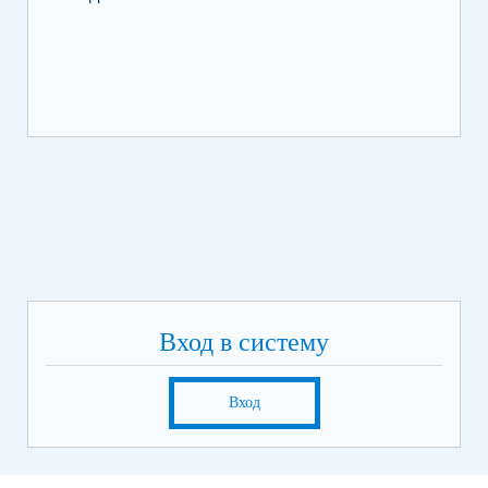
КР
Вход в систему
Вход