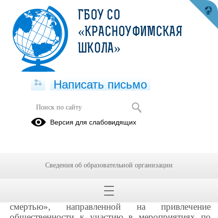
ГБОУ СО
«КРАСНОУФИМСКАЯ
ШКОЛА»
Написать письмо
СООБЩИ, ГДЕ ТОРГУЮТ
Версия для слабовидящих
СМЕРТЬЮ
14.10.2024
Сведения об образовательной организации
На территории Свердловской области с 14
по 25 октября 2024 года проходит второй этап
ежегодной акции «Сообщи, где торгуют
смертью», направленной на привлечение
общественности к участию в мероприятиях по