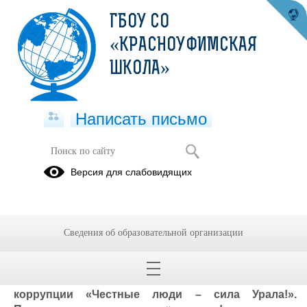
ГБОУ СО
«КРАСНОУФИМСКАЯ
ШКОЛА»
Написать письмо
Определяем вместе победителей
Версия для слабовидящих
конкурса «Честные люди – сила
Урала»!
06.11.2024
Сведения об образовательной организации
С 28 октября по 15 ноября 2024 года проводится
определение победителей и призеров
творческого конкурса в сфере противодействия
коррупции «Честные люди – сила Урала!».