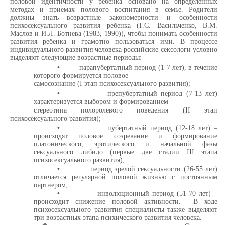
половой идентичности у ребенка основано на определенных
методах и приемах полового воспитания в семье. Родители
должны знать возрастные закономерности и особенности
психосексуального развития ребенка (Г.С. Васильченко, В.М.
Маслов и И.Л. Ботнева (1983, 1990)), чтобы понимать особенности
развития ребенка и грамотно пользоваться ими. В процессе
индивидуального развития человека российские сексологи условно
выделяют следующие возрастные периоды:
•
парапубертатный период (1-7 лет), в течение
которого формируется половое
самосознание (I этап психосексуального развития);
•
препубертатный период (7-13 лет)
характеризуется выбором и формированием
стереотипа полоролевого поведения (II этап
психосексуального развития);
•
пубертатный период (12-18 лет) –
происходят половое созревание и формирование
платонического, эротического и начальной фазы
сексуального либидо (первые две стадии III этапа
психосексуального развития);
•
период зрелой сексуальности (26-55 лет)
отличается регулярной половой жизнью с постоянным
партнером;
•
инволюционный период (51-70 лет) –
происходит снижение половой активности. В ходе
психосексуального развития специалисты также выделяют
три возрастных этапа психического развития человека.