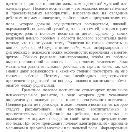
идентификации как принятию мальчиком и девочкой мужской или
женской роли. Половое воспитание – это комплекс воспитательных
и просветительных мероприятий, направленных на овладение
ребенком нормами поведения, свойственными представителям его
,
пола
которое должно осуществляться государством, школой,
окружающей социальной средой и, конечно, семьей, которая играет
ведущую роль в половом воспитании детей. Однако, у самих
родителей немало проблем в области полового воспитания детей
потому, что их не учили этому. Родители не готовы ответить на
вопрос ребенка: «Откуда я появился?», мало информированы о
физических и психологических особенностях взросления и многом
другом. Обычно родители заинтересованы, чтобы их ребенок
вырос полноценной личностью и счастливым человеком. Зная
механизмы развития психики ребенка, это сделать легче, так как
знания дают возможность в какой-то степени посмотреть на мир
глазами ребенка. Поэтому так необходимо педагогическое
просвещение родителей по вопросу полового воспитания, обмен
опытом между родителями.
Грамотное половое воспитание стимулирует правильное
психосексуальное развитие, в ходе которого дети усваивают
определенную половую роль и правила сексуального поведения.
Половое развитие происходит в ходе полового воспитания, которое
следует рассматривать как комплекс воспитательных и
просветительных воздействий на ребенка, направленных на
овладение им нормами поведения, свойственными представителям
его пола. При этом происходит половая идентификация - принятие
мальчиком и девочкой мужской или женской роли. Формирование