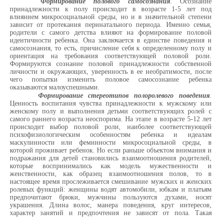
Формирование полового самосознания
. Осознание
принадлежности к полу происходит в возрасте 1-5 лет под
влиянием микросоциальной среды, но и в значительной степени
зависит от протекания перинатального периода. Именно семья,
родители с самого детства влияют на формирование половой
идентичности ребенка. Она заключается в единстве поведения и
самосознания, то есть, причисление себя к определенному полу и
ориентация на требования соответствующей половой роли.
Формируются сознание половой принадлежности собственной
личности и окружающих, уверенность в ее необратимости, после
чего попытки изменить половое самосознание ребенка
оказываются малоуспешными.
Формирование стереотипов полоролевого поведения
.
Ценность воспитания чувства принадлежности к мужскому или
женскому полу и выполнения детьми соответствующих ролей с
самого раннего возраста неоспорима. На этапе в возрасте 5-12 лет
происходит выбор половой роли, наиболее соответствующей
психофизиологическим особенностям ребенка и идеалам
маскулинности или феминности микросоциальной среды, в
которой проживает ребенок. Но если раньше объектом внимания и
подражания для детей становились взаимоотношения родителей,
которые воспринимались как модель мужественности и
женственности, как образец взаимоотношения полов, то в
настоящее время прослеживается смешивание мужских и женских
ролевых функций: женщины водят автомобили, юбкам и платьям
предпочитают брюки, мужчины пользуются духами, носят
украшения. Длина волос, манера поведения, круг интересов,
характер занятий и предпочтения не зависят от пола. Такая