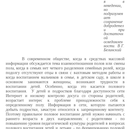
я в
неведении,
но
подразумев
ает
сохранение
добродетел
и при
достаточн
ой
осведомлен
ности. В.Г.
Белинский
В современном обществе, когда в средствах массовой
информации обсуждается тема взаимоотношения полов или смены
пола, когда в семьях нет четкого разделения семейных ролей, когда
подолгу отсутствуют отцы в связи с вахтовым методом работы и
когда воспитанием мальчиков в семье, в детском саду, в школе в
основном занимаются женщины, возникают трудности в
воспитании детей. Особенно, когда это касается полового
воспитания. У детей и подростков благодаря доступности сети
Интернет и низкому контролю досуга со стороны родителей,
возрастает интерес к проблеме принадлежности себя к
определенному полу. Информация в сети, которую пытаются
добыть подростки, зачастую относится к запрещенному контенту.
Поэтому правильное половое воспитание детей нужно начинать с
раннего возраста в двух направлениях: с родителями - по
повышению уровня педагогической культуры родителей в вопросах
полового воспитания детей и детьми – по формированию половой