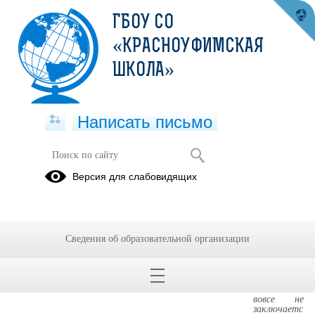
ГБОУ СО
«КРАСНОУФИМСКАЯ
ШКОЛА»
Написать письмо
Половое воспитание в семье -
Версия для слабовидящих
важный инструмент полоролевой
ориентации детей в современном
мире
Сведения об образовательной организации
28.10.2025
Нравстве
нная
чистота
вовсе не
заключаетс