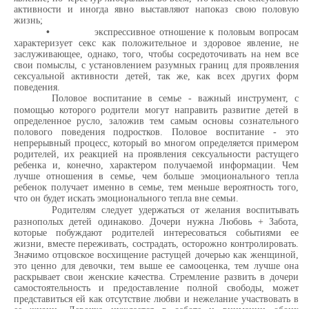
активности и иногда явно выставляют напоказ свою половую
жизнь;
•
экспрессивное отношение к половым вопросам
характеризует секс как положительное и здоровое явление, не
заслуживающее, однако, того, чтобы сосредоточивать на нем все
свои помыслы, с установлением разумных границ для проявления
сексуальной активности детей, так же, как всех других форм
поведения.
Половое воспитание в семье - важный инструмент, с
помощью которого родители могут направить развитие детей в
определенное русло, заложив тем самым основы сознательного
полового поведения подростков. Половое воспитание - это
непрерывный процесс, который во многом определяется примером
родителей, их реакцией на проявления сексуальности растущего
ребенка и, конечно, характером получаемой информации. Чем
лучше отношения в семье, чем больше эмоционального тепла
ребенок получает именно в семье, тем меньше вероятность того,
что он будет искать эмоционального тепла вне семьи.
Родителям следует удержаться от желания воспитывать
разнополых детей одинаково. Дочери нужна Любовь + Забота,
которые побуждают родителей интересоваться событиями ее
жизни, вместе переживать, сострадать, осторожно контролировать.
Значимо отцовское восхищение растущей дочерью как женщиной,
это ценно для девочки, тем выше ее самооценка, тем лучше она
раскрывает свои женские качества. Стремление развить в дочери
самостоятельность и предоставление полной свободы, может
представиться ей как отсутствие любви и нежелание участвовать в