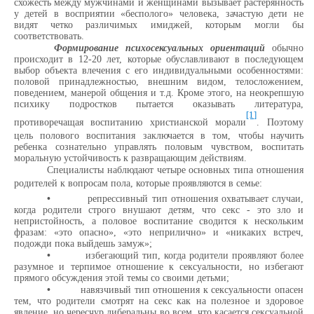
схожесть между мужчинами и женщинами вызывает растерянность
у детей в восприятии «бесполого» человека, зачастую дети не
видят четко различимых имиджей, которым могли бы
соответствовать.
Формирование психосексуальных ориентаций
обычно
происходит в 12-20 лет, которые обуславливают в последующем
выбор объекта влечения с его индивидуальными особенностями:
половой принадлежностью, внешним видом, телосложением,
поведением, манерой общения и т.д. Кроме этого, на неокрепшую
психику подростков пытается оказывать литература,
[1]
противоречащая воспитанию христианской морали
. Поэтому
цель полового воспитания заключается в том, чтобы научить
ребенка сознательно управлять половым чувством, воспитать
моральную устойчивость к развращающим действиям.
Специалисты наблюдают четыре основных типа отношения
родителей к вопросам пола, которые проявляются в семье:
•
репрессивный тип отношения охватывает случаи,
когда родители строго внушают детям, что секс - это зло и
непристойность, а половое воспитание сводится к нескольким
фразам: «это опасно», «это неприлично» и «никаких встреч,
подожди пока выйдешь замуж»;
•
избегающий тип, когда родители проявляют более
разумное и терпимое отношение к сексуальности, но избегают
прямого обсуждения этой темы со своими детьми;
•
навязчивый тип отношения к сексуальности опасен
тем, что родители смотрят на секс как на полезное и здоровое
явление, но чересчур либеральны во всем, что касается сексуальной