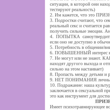
ситуации, в которой они нахо
тестируют реальность)
2. Им кажется, что это ПР
3. Подростки считают, что 
реальный секс и считается ра
получить сильные эмоции. А
4. ПОПЫТКА самоутвердитьс
если оно не доступно в обыч
5. Потребность в общении/вн
6. ПОВЫШЕННЫЙ интерес к 
7. Не могут или не знают. 
находят другого выхода и отп
сильно на этом настаивает)
8. Пропасть между детьми и 
9. НЕТ ПОНИМАНИЯ личных
10. Подражание: наша культур
заключается в сексуальной п
это как инструмент для дости
ПРИЗ
Имеет психотравмирующее во