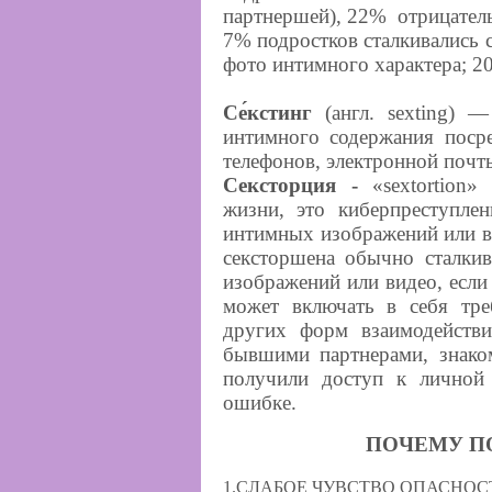
партнершей), 22% отрицател
7% подростков сталкивались с
фото интимного характера; 2
Се́кстинг
(англ. sexting) 
интимного содержания посре
телефонов, электронной почт
Сексторция -
«sextortion»
жизни, это киберпреступлен
интимных изображений или в
сексторшена обычно сталки
изображений или видео, если
может включать в себя тре
других форм взаимодейств
бывшими партнерами, знако
получили доступ к личной
ошибке.
ПОЧЕМУ П
1.СЛАБОЕ ЧУВСТВО ОПАСНОС