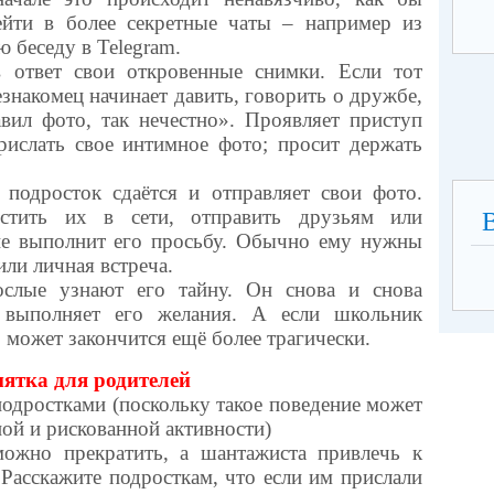
йти в более секретные чаты – например из
 беседу в Telegram.
 ответ свои откровенные снимки. Если тот
незнакомец начинает давить, говорить о дружбе,
авил фото, так нечестно». Проявляет приступ
прислать свое интимное фото; просит держать
 подросток сдаётся и отправляет свои фото.
естить их в сети, отправить друзьям или
не выполнит его просьбу. Обычно ему нужны
или личная встреча.
ослые узнают его тайну. Он снова и снова
 выполняет его желания. А если школьник
о может закончится ещё более трагически.
ятка для родителей
подростками (поскольку такое поведение может
ной и рискованной активности)
ожно прекратить, а шантажиста привлечь к
Расскажите подросткам, что если им прислали