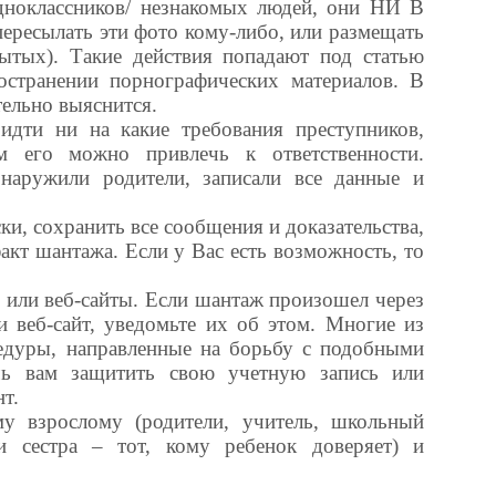
дноклассников/ незнакомых людей, они НИ В
есылать эти фото кому-либо, или размещать
рытых). Такие действия попадают под статью
остранении порнографических материалов. В
тельно выяснится.
идти ни на какие требования преступников,
м его можно привлечь к ответственности.
бнаружили родители, записали все данные и
ски, сохранить все сообщения и доказательства,
акт шантажа. Если у Вас есть возможность, то
и или веб-сайты. Если шантаж произошел через
 веб-сайт, уведомьте их об этом. Многие из
едуры, направленные на борьбу с подобными
чь вам защитить свою учетную запись или
т.
му взрослому (родители, учитель, школьный
и сестра – тот, кому ребенок доверяет) и