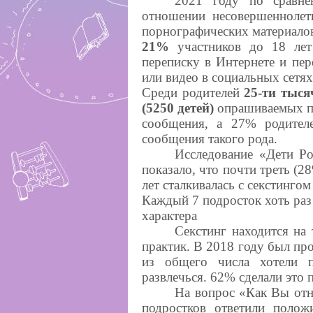
2021 году по сравне
отношении несовершеннолет
порнографических материало
21%
участников до 18 лет
переписку в Интернете и пе
или видео в социальных сетя
Среди родителей
25-ти тыся
(5250 детей)
опрашиваемых по
сообщения, а 27% родител
сообщения такого рода.
Исследование «Дети Ро
показало, что почти треть (2
лет сталкивалась с секстингом
Каждый 7 подросток хоть раз
характера
Секстинг находится на
практик. В 2018 году был пр
из общего числа хотели 
развлечься. 62% сделали это 
На вопрос «Как Вы отн
подростков ответили полож