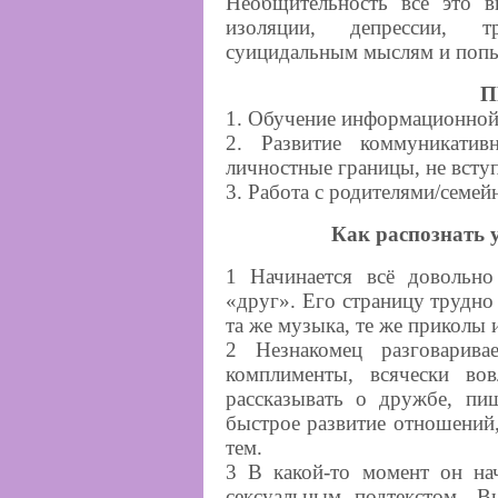
Необщительность все это в
изоляции, депрессии, т
суицидальным мыслям и поп
П
1. Обучение информационной 
2. Развитие коммуникати
личностные границы, не всту
3. Работа с родителями/семей
Как распознать у
1 Начинается всё довольно
«друг». Его страницу трудно
та же музыка, те же приколы 
2 Незнакомец разговарива
комплименты, всячески во
рассказывать о дружбе, п
быстрое развитие отношений
тем.
3 В какой-то момент он на
сексуальным подтекстом. В