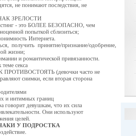
дятся, не понимают последствия, не
ИЗНАК ЗРЕЛОСТИ
секстинг - это БОЛЕЕ БЕЗОПАСНО, чем
вноценной попыткой сблизиться;
нонимность Интернета.
я, получить принятие/признание/одобрение,
ной жизни;
имании и романтической привязанности.
теме секса
КАК ПРОТИВОСТОЯТЬ (девочки часто не
равляют снимки, если вторая сторона
родителями
 и интимных границ
а говорит девушкам, что их сила
ривлекательности. Они используют
жения целей.
НАКИ У ПОДРОСТКА
здействие.