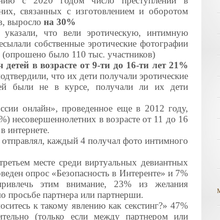
нию с 2020 годом число преступлений в
них, связанных с изготовлением и оборотом
в, выросло
на 30%
 указали, что вели эротическую, интимную
ресылали собственные эротические фотографии
х (опрошено было 110 тыс. участников)
ч детей в возрасте от 9-ти до 16-ти лет 21%
дтвердили, что их дети получали эротические
ей были не в курсе, получали ли их дети
ссии онлайн», проведенное еще в 2012 году,
8%) несовершеннолетних в возрасте от 11 до 16
 в интернете.
 отправлял, каждый 4 получал фото интимного
 третьем месте среди виртуальных девиантных
оведен опрос «Безопасность в Интеренте» и 7%
привлечь этим внимание, 23% из желания
по просьбе партнера или партнерши.
оситесь к такому явлению как секстинг?» 47%
ительно (только если между партнером или