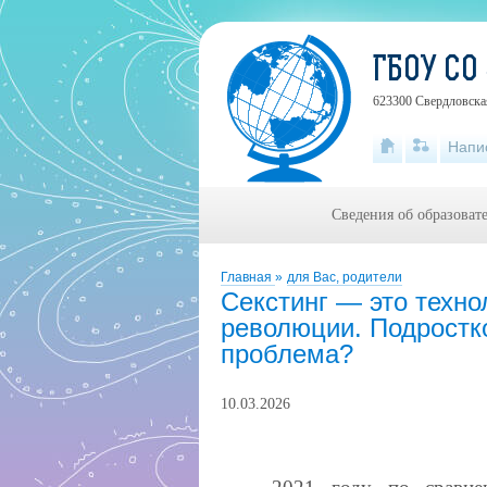
ГБОУ СО
623300 Свердловская
Напи
Сведения об образоват
Главная
»
для Вас, родители
Секстинг — это техн
революции. Подростко
проблема?
10.03.2026