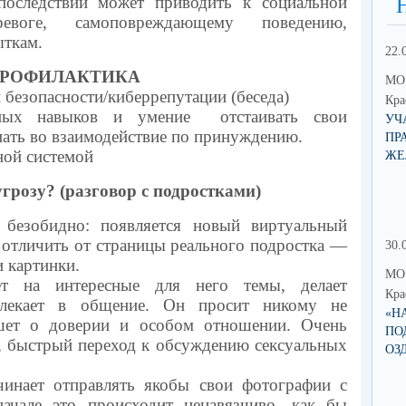
последствии может приводить к социальной
ревоге, самоповреждающему поведению,
ыткам.
22.
РОФИЛАКТИКА
МО 
безопасности/киберрепутации (беседа)
Кра
вных навыков и умение отстаивать свои
УЧ
пать во взаимодействие по принуждению.
ПР
ной системой
ЖЕ
грозу? (разговор с подростками)
 безобидно: появляется новый виртуальный
 отличить от страницы реального подростка —
30.
и картинки.
МО 
ет на интересные для него темы, делает
Кра
влекает в общение. Он просит никому не
«Н
ишет о доверии и особом отношении. Очень
ПО
, быстрый переход к обсуждению сексуальных
ОЗ
чинает отправлять якобы свои фотографии с
начале это происходит ненавязчиво, как бы