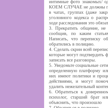
интимные фото знакомых/ о
КОЕМ СЛУЧАЕ не должны пер
в чатах, группах (даже зак
уголовного кодекса о распр
ходе расследования это обяза
3. Прекратить общение, не 
сообщив, по каким статья
Написать, что переписку о
обратились в полицию.
4. Сделать скрин всей перепи
которые могут подтвердить ф
записать все разговоры.
5. Уведомьте социальные сет
определенную платформу или
них имеют политики и проц
действиями, и могут помо
удалить нежелательный контен
6. Обратиться к доверенно
психолог, старший брат ил
объяснить, что произошло
7. Обратиться в полицию