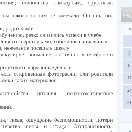
оения, становится замкнутым, грустным,
 вы такого за ним не замечали. Он стал по-
ми, родителями
пн
 обучению, резко снизились успехи в учебе
ения со сверстниками, избегание социальных
а, нежелание посещать школу
3
 фокусирует внимание, постоянно в телефоне и
10
тро уходить карманные деньги
 есть откровенные фотографии или родители
17
ъемки таких материалов.
24
стройства питания, психосоматические
31
дений.
ния, гнева, ощущение беспомощности, потери
, чувство вины и стыда. Отстраненность.