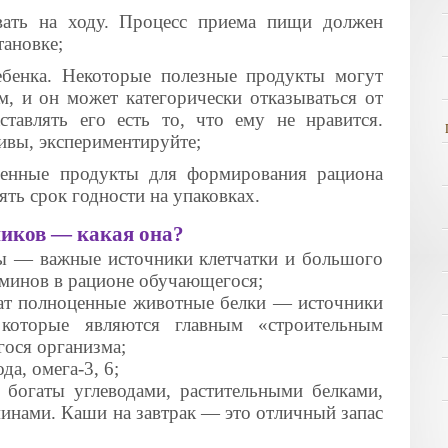
вать на ходу. Процесс приема пищи должен
тановке;
ебенка. Некоторые полезные продукты могут
ам, и он может категорически отказываться от
тавлять его есть то, что ему не нравится.
ивы, экспериментируйте;
венные продукты для формирования рациона
ять срок годности на упаковках.
ников — какая она?
ы
— важные источники клетчатки и большого
минов в рационе обучающегося;
ат полноценные животные белки — источники
 которые являются главным «строительным
ося организма;
а, омега-3, 6;
ы
богаты углеводами, растительными белками,
инами. Каши на завтрак — это отличный запас