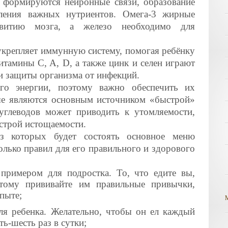
ируются нейронные связи, образование
пления важных нутриентов. Омега-3 жирные
звитию мозга, а железо необходимо для
пляет иммунную систему, помогая ребёнку
итамины C, A, D, а также цинк и селен играют
и защиты организма от инфекций.
о энергии, поэтому важно обеспечить их
ые являются основным источником «быстрой»
углеводов может приводить к утомляемости,
строй истощаемости.
з которых будет состоять основное меню
олько правил для его правильного и здорового
примером для подростка. То, что едите вы,
этому прививайте им правильные привычки,
пыте;
ля ребенка. Желательно, чтобы он ел каждый
ть-шесть раз в сутки;