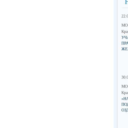
22.
МО 
Кра
УЧ
ПР
ЖЕ
30.
МО 
Кра
«Н
ПО
ОЗ