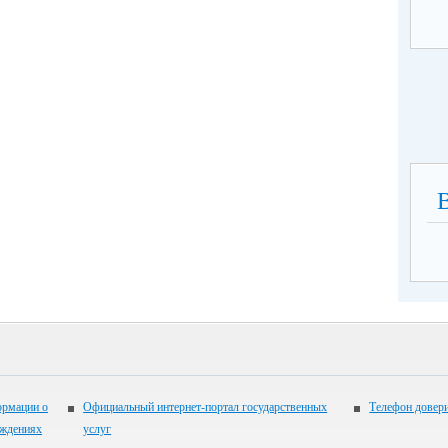
ормации о
Официальный интернет-портал государственных
Телефон довер
еждениях
услуг