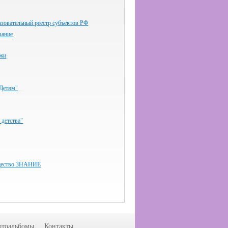
зовательный реестр субъектов РФ
вание
ёжи
-Детям"
 детства"
бщество ЗНАНИЕ
тоальбомы
Контакты