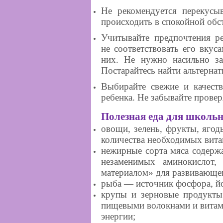
Не рекомендуется перекусы
происходить в спокойной обс
Учитывайте предпочтения р
не соответствовать его вкус
них. Не нужно насильно зас
Постарайтесь найти альтернат
Выбирайте свежие и качест
ребенка. Не забывайте провер
Полезная еда для школь
овощи, зелень, фрукты, ягод
количества необходимых вита
нежирные сорта мяса
содерж
незаменимых аминокислот,
материалом» для развивающег
рыба
— источник фосфора, йод
крупы и зерновые продукт
пищевыми волокнами и витам
энергии;