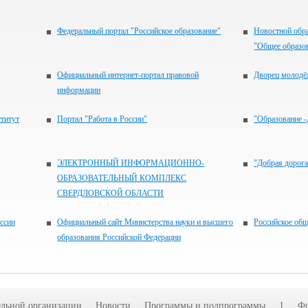
Федеральный портал "Российское образование"
Новостной обра
"Общее образо
Официальный интернет-портал правовой
Дворец молод
информации
титут
Портал "Работа в России"
"Образование 
ЭЛЕКТРОННЫЙ ИНФОРМАЦИОННО-
"Добрая дорога
ОБРАЗОВАТЕЛЬНЫЙ КОМПЛЕКС
СВЕРДЛОВСКОЙ ОБЛАСТИ
ссии
Официальный сайт Министерства науки и высшего
Российское о
образования Российской Федерации
ельной организации
Новости
Программы и подпрограммы
1
Фо