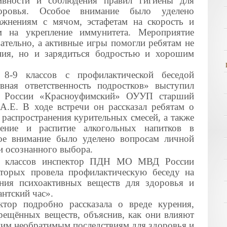
тивности и соблюдения правил гигиены для
оровья. Особое внимание было уделено
ажнениям с мячом, эстафетам на скорость и
ям на укрепление иммунитета. Мероприятие
тельно, а активные игры помогли ребятам не
ния, но и зарядиться бодростью и хорошим
8-9 классов с профилактической беседой
вная ответственность подростков» выступил
России «Красноуфимский» ОУУП старший
А.Е. В ходе встречи он рассказал ребятам о
 распространения курительных смесей, а также
рение и распитие алкогольных напитков в
ое внимание было уделено вопросам личной
и осознанного выбора.
9 классов инспектор ПДН МО МВД России
торых провела профилактическую беседу на
ения психоактивных веществ для здоровья и
нтский час».
ктор подробно рассказала о вреде курения,
прещённых веществ, объяснив, как они влияют
аким необратимым последствиям для здоровья и