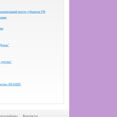
зовательный реестр субъектов РФ
вание
ёжи
-Детям"
 детства"
бщество ЗНАНИЕ
тоальбомы
Контакты