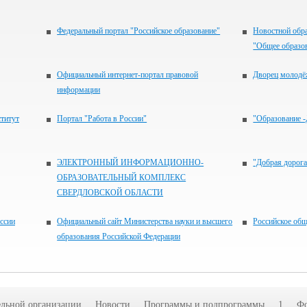
Федеральный портал "Российское образование"
Новостной обра
"Общее образо
Официальный интернет-портал правовой
Дворец молод
информации
титут
Портал "Работа в России"
"Образование 
ЭЛЕКТРОННЫЙ ИНФОРМАЦИОННО-
"Добрая дорога
ОБРАЗОВАТЕЛЬНЫЙ КОМПЛЕКС
СВЕРДЛОВСКОЙ ОБЛАСТИ
ссии
Официальный сайт Министерства науки и высшего
Российское о
образования Российской Федерации
ельной организации
Новости
Программы и подпрограммы
1
Фо