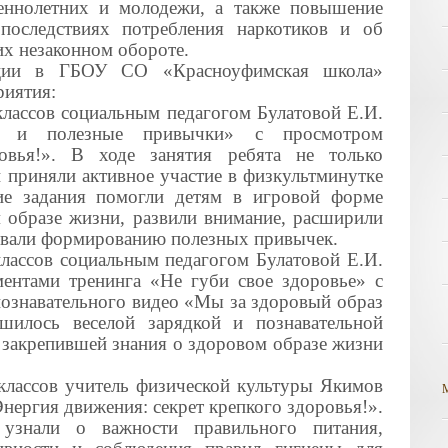
еннолетних и молодежи, а также повышение
последствиях потребления наркотиков и об
 их незаконном обороте.
ции в ГБОУ СО «Красноуфимская школа»
иятия:
лассов социальным педагогом Булатовой Е.И.
е и полезные привычки» с просмотром
овья!». В ходе занятия ребята не только
 приняли активное участие в физкультминутке
ие задания помогли детям в игровой форме
м образе жизни, развили внимание, расширили
вовали формированию полезных привычек.
лассов социальным педагогом Булатовой Е.И.
ементами тренинга «Не губи свое здоровье» с
ознавательного видео «Мы за здоровый образ
шилось веселой зарядкой и познавательной
 закрепившей знания о здоровом образе жизни
лассов учитель физической культуры Якимов
нергия движения: секрет крепкого здоровья!».
узнали о важности правильного питания,