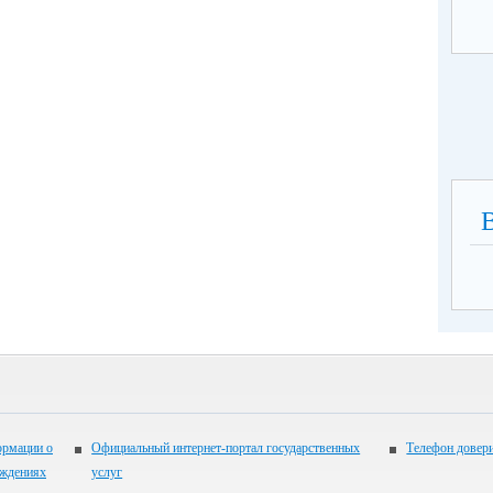
ормации о
Официальный интернет-портал государственных
Телефон довер
еждениях
услуг