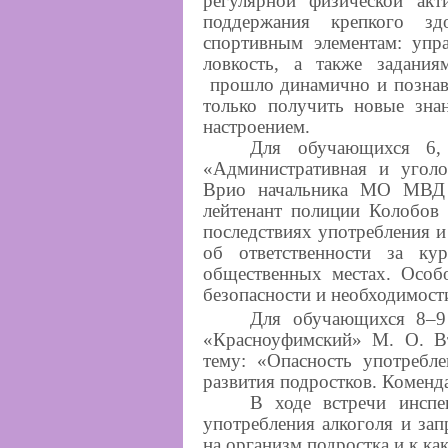
регулярной физической ак
поддержания крепкого зд
спортивным элементам: упр
ловкость, а также задани
прошло динамично и познава
только получить новые зна
настроением.
Для обучающихся 6, 
«Административная и уголо
Врио начальника МО МВД 
лейтенант полиции Колобов 
последствиях употребления и
об ответственности за ку
общественных местах. Особ
безопасности и необходимост
Для обучающихся 8–
«Красноуфимский» М. О. В
тему: «Опасность употребл
развития подростков. Коменда
В ходе встречи инспе
употребления алкоголя и за
на организм подростка и к к