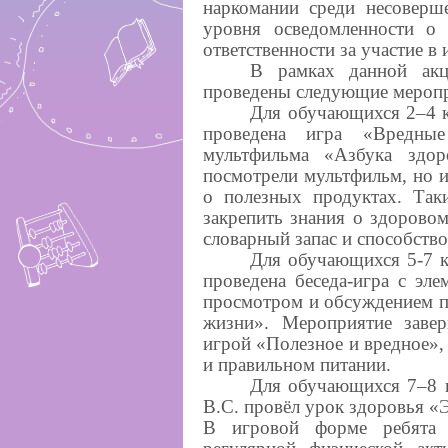
наркомании среди несоверш
уровня осведомленности о 
ответственности за участие в
В рамках данной ак
проведены следующие меропр
Для обучающихся 2–4 к
проведена игра «Вредны
мультфильма «Азбука здор
посмотрели мультфильм, но и
о полезных продуктах. Так
закрепить знания о здорово
словарный запас и способст
Для обучающихся 5-7 к
проведена беседа-игра с эл
просмотром и обсуждением п
жизни». Мероприятие завер
игрой «Полезное и вредное»,
и правильном питании.
Для обучающихся 7–8 к
В.С. провёл урок здоровья «Э
В игровой форме ребята 