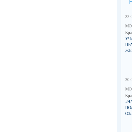
22.
МО 
Кра
УЧ
ПР
ЖЕ
30.
МО 
Кра
«Н
ПО
ОЗ