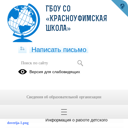
ГБОУ СО
«КРАСНОУФИМСКАЯ
ШКОЛА»
Написать письмо
Детский телефон доверия
Версия для слабовидящих
14.01.2022
Фонд поддержки детей, находящихся в трудной
жизненной ситуации.
Сведения об образовательной организации
Детский телефон доверия
:
http://fond-detyam.ru/detskiy-telefon-doveriya/
Ин
формация о работе детского