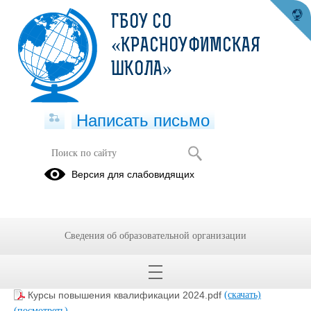
ГБОУ СО
«КРАСНОУФИМСКАЯ
ШКОЛА»
Написать письмо
Повышение квалификации
Версия для слабовидящих
09.02.2023
Сведения об образовательной организации
План график ПК перспективный.pdf
(скачать)
(посмотреть)
План ПК 2023.pdf
(скачать)
(посмотреть)
Справка ПК 2023.pdf
(скачать)
(посмотреть)
Курсы повышения квалификации 2024.pdf
(скачать)
(посмотреть)