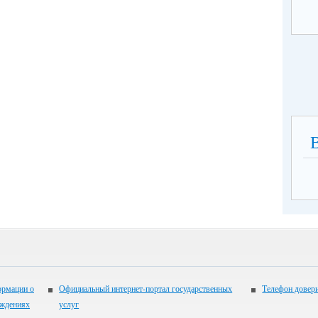
ормации о
Официальный интернет-портал государственных
Телефон довер
еждениях
услуг