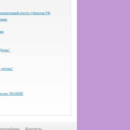
зовательный реестр субъектов РФ
вание
ёжи
-Детям"
 детства"
бщество ЗНАНИЕ
тоальбомы
Контакты