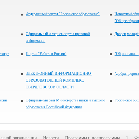
Федеральный портал "Российское образование"
Новостной обра
"Общее образо
Официальный интернет-портал правовой
Дворец молод
информации
титут
Портал "Работа в России"
"Образование 
ЭЛЕКТРОННЫЙ ИНФОРМАЦИОННО-
"Добрая дорога
ОБРАЗОВАТЕЛЬНЫЙ КОМПЛЕКС
СВЕРДЛОВСКОЙ ОБЛАСТИ
ссии
Официальный сайт Министерства науки и высшего
Российское о
образования Российской Федерации
ельной организации
Новости
Программы и подпрограммы
1
Фо