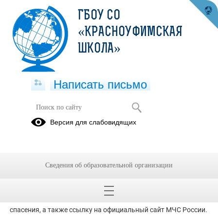
ГБОУ СО
«КРАСНОУФИМСКАЯ
ШКОЛА»
Написать письмо
МЧС
Версия для слабовидящих
27.11.2020
Приложение МЧС России поможет сориентироваться и
мгновенно найти информацию о действиях в случае
Сведения об образовательной организации
чрезвычайной ситуации. Оно может быть полезно как в доме,
так и в путешествиях, на даче, в лесу и на отдыхе. Приложение
содержит функцию быстрого набора телефона службы
спасения, а также ссылку на официальный сайт МЧС России.