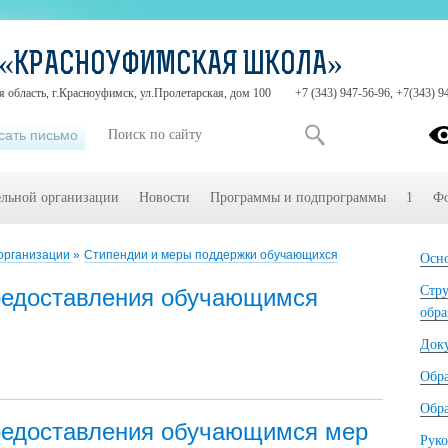
 «КРАСНОУФИМСКАЯ ШКОЛА»
 область, г.Красноуфимск, ул.Пролетарская, дом 100
+7 (343) 947-56-96, +7(343) 9
сать письмо
ельной организации
Новости
Программы и подпрограммы
1
Фо
 организации
»
Стипендии и меры поддержки обучающихся
Осно
Стру
редоставления обучающимся
обра
Док
Обр
Обра
редоставления обучающимся мер
Руко