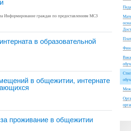
и
Педа
ла Информирование граждан по предоставлениям МСЗ
Мате
осна
Дост
Плат
интерната в образовательной
Фина
Вака
обу
Сти
мещений в общежитии, интернате
обу
чающихся
Межд
Орга
орг
за проживание в общежитии