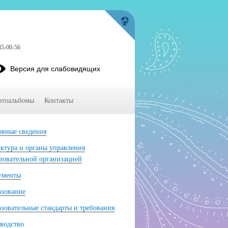
45-00-56
Версия для слабовидящих
тоальбомы
Контакты
вные сведения
ктура и органы управления
зовательной организацией
ументы
азование
зовательные стандарты и требования
водство