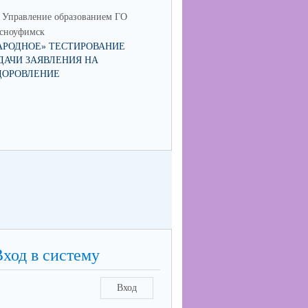
Управление образованием ГО
МО Управление образованием 
сноуфимск
Красноуфимск
АРОДНОЕ» ТЕСТИРОВАНИЕ
МУНИЦИПАЛЬНЫЙ КОНКУРС
ДАЧИ ЗАЯВЛЕНИЯ НА
СОИСКАНИЕ ПРЕМИИ ГЛАВ
ДОРОВЛЕНИЕ
ГОРОДСКОГО ОКРУГА
КРАСНОУФИМСК "ПЕДАГОГ-
НАСТАВНИК"
Вход в систему
Вход