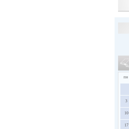
пн
3
10
17