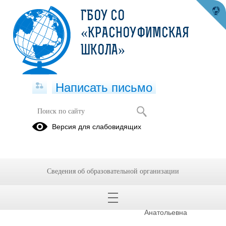
ГБОУ СО
«КРАСНОУФИМСКАЯ
ШКОЛА»
Написать письмо
Версия для слабовидящих
Cтруктурные подразделения
образовательной организации
Территориальная психолого – медико –
Сведения об образовательной организации
педагогическая комиссия
ФИО руководителя
Малютина Елена
Анатольевна